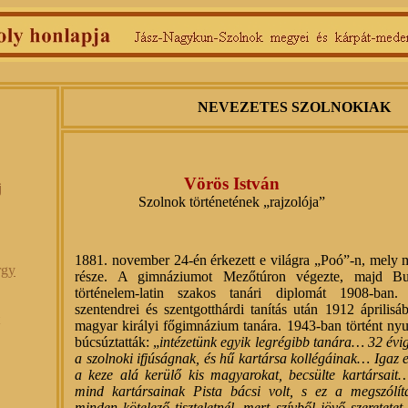
NEVEZETES SZOLNOKIAK
Vörös István
j
Szolnok történetének „rajzolója”
1881. november 24-én érkezett e világra „Poó”-n, mely 
rgy
része. A gimnáziumot Mezőtúron végezte, majd Bud
történelem-latin szakos tanári diplomát 1908-ban.
szentendrei és szentgotthárdi tanítás után 1912 áprilisá
magyar királyi főgimnázium tanára. 1943-ban történt nyu
búcsúztatták: „
intézetünk egyik legrégibb tanára… 32 évig
a szolnoki ifjúságnak, és hű kartársa kollégáinak… Igaz e
a keze alá kerülő kis magyarokat, becsülte kartársait
mind kartársainak Pista bácsi volt, s ez a megszólítá
minden kötelező tiszteletnél, mert szívből jövő szeretetet 