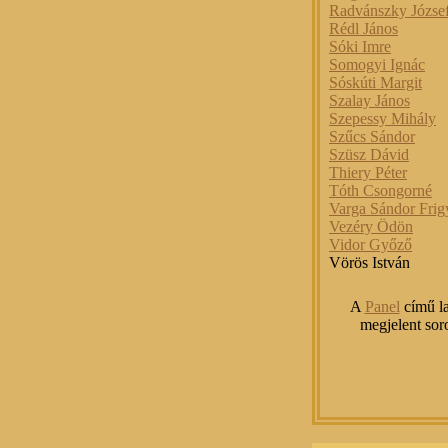
Radvánszky Józse
Rédl János
Sóki Imre
Somogyi Ignác
Sóskúti Margit
Szalay János
Szepessy Mihály
Szűcs Sándor
Szüsz Dávid
Thiery Péter
Tóth Csongorné
Varga Sándor Frig
Vezéry Ödön
Vidor Győző
Vörös István
A
Panel
című l
megjelent sor