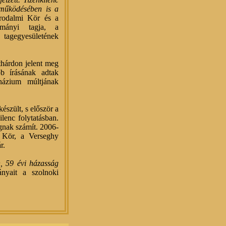
a működésében is a
rodalmi Kör és a
tmányi tagja, a
tagegyesületének
thárdon jelent meg
b írásának adtak
názium múltjának
szült, s először a
lenc folytatásban.
gnak számít. 2006-
y Kör, a Verseghy
r.
, 59 évi házasság
nyait a szolnoki