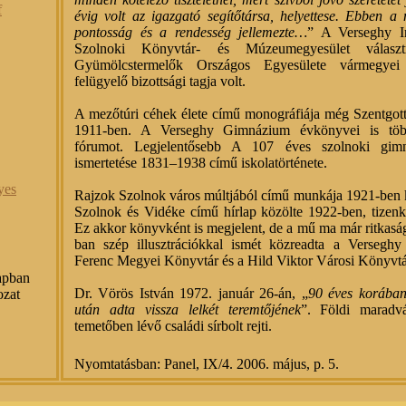
f
évig volt az igazgató segítőtársa, helyettese. Ebben 
pontosság és a rendesség jellemezte…
” A Verseghy I
Szolnoki Könyvtár- és Múzeumegyesület válasz
Gyümölcstermelők Országos Egyesülete vármegyei 
felügyelő bizottsági tagja volt.
A mezőtúri céhek élete című monográfiája még Szentgot
1911-ben. A Verseghy Gimnázium évkönyvei is töb
fórumot. Legjelentősebb A 107 éves szolnoki gim
ismertetése 1831–1938 című iskolatörténete.
yes
Rajzok Szolnok város múltjából című munkája 1921-ben ké
Szolnok és Vidéke című hírlap közölte 1922-ben, tizenki
Ez akkor könyvként is megjelent, de a mű ma már ritkasá
ban szép illusztrációkkal ismét közreadta a Versegh
Ferenc Megyei Könyvtár és a Hild Viktor Városi Könyvtá
apban
Dr. Vörös István 1972. január 26-án, „
90 éves korában
ozat
után adta vissza lelkét teremtőjének
”. Földi maradvá
temetőben lévő családi sírbolt rejti.
Nyomtatásban: Panel, IX/4. 2006. május, p. 5.