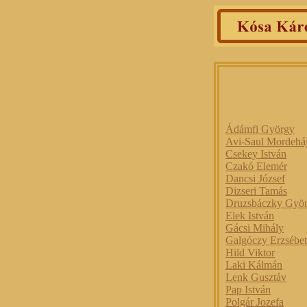
Ádámfi György
Avi-Saul Mordehá
Csekey István
Czakó Elemér
Dancsi József
Dizseri Tamás
Druzsbáczky Gyö
Elek István
Gácsi Mihály
Galgóczy Erzsébet
Hild Viktor
Laki Kálmán
Lenk Gusztáv
Pap István
Polgár Jozefa