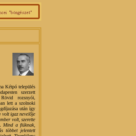
ma Kétpó település
apesten szerzett
 Rövid rozsnyói,
ban lett a szolnoki
gdíjazása után így
 volt igaz nevelője
mber volt, szerette
… Mind a fiúknak,
s többet jelentett
jelzett. Tizenkilenc