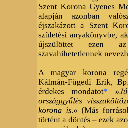
Szent Korona Gyenes Me
alapján azonban való
éjszakázott a Szent Kor
születési anyakönyvbe, a
újszülöttet ezen 
szavahihetetlennek nevezh
A magyar korona regé
Kálmán-Fügedi Erik, Bp
érdekes mondatot
*
»
J
országgyűlés visszaköltö
korona is.
« (Más forráso
történt a döntés – ezek az