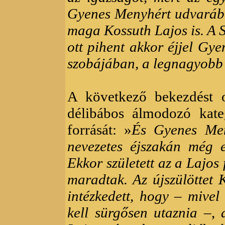
Gyenes Menyhért udvarába 
maga Kossuth Lajos is. A S
ott pihent akkor éjjel Gy
szobájában, a legnagyobb 
A következő bekezdést 
délibábos álmodozó kate
forrását: »
És Gyenes Men
nevezetes éjszakán még e
Ekkor született az a Lajos 
maradtak. Az újszülöttet 
intézkedett, hogy
–
mivel 
kell sürgősen utaznia
–,