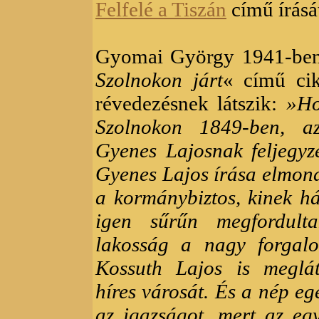
Felfelé a Tiszán
című írásá
Gyomai György 1941-ben
Szolnokon járt
« című cik
révedezésnek látszik:
»Ho
Szolnokon 1849-ben, az
Gyenes Lajosnak feljegyzé
Gyenes Lajos írása elmond
a kormánybiztos, kinek há
igen sűrűn megfordulta
lakosság a nagy forgal
Kossuth Lajos is meglá
híres városát. És a nép eg
az igazságot, mert az egy