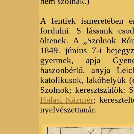
nem szólnak.)
A fentiek ismeretében 
fordulni. S lássunk csod
öltenek.
A „Szolnok Róm
1849. június 7-i bejegy
gyermek, apja Gyene
haszonbérlő, anyja Leic
katolikusok, lakóhelyük (
Szolnok; keresztszülők: 
Halasi Kázmér
; kereszte
nyelvészettanár.