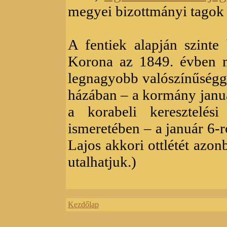
megyei bizottmányi tagok 
A fentiek alapján szinte
Korona az 1849. évben m
legnagyobb valószínűségg
házában – a kormány januá
a korabeli keresztelés
ismeretében – a január 6-r
Lajos akkori ottlétét azo
utalhatjuk.)
Kezdőlap