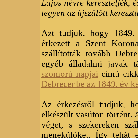
Lajos névre kereszteljék, 
legyen az újszülött kereszt
Azt tudjuk, hogy 1849.
érkezett a Szent Koron
szállították tovább Debr
egyéb álladalmi javak t
szomorú napjai
című cikk
Debrecenbe az 1849. év k
Az érkezésről tudjuk, h
elkészült vasúton történt.
véget, s szekereken szá
menekülőket. Így tehát e