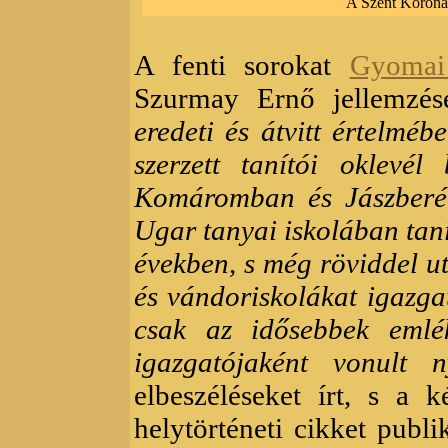
A Szent Korona
A fenti sorokat
Gyomai
Szurmay Ernő jellemzése
eredeti és átvitt értelmé
szerzett tanítói oklevé
Komáromban és Jászberé
Ugar tanyai iskolában taní
években, s még röviddel ut
és vándoriskolákat igazga
csak az idősebbek emlék
igazgatójaként vonult 
elbeszéléseket írt, s a 
helytörténeti cikket publi