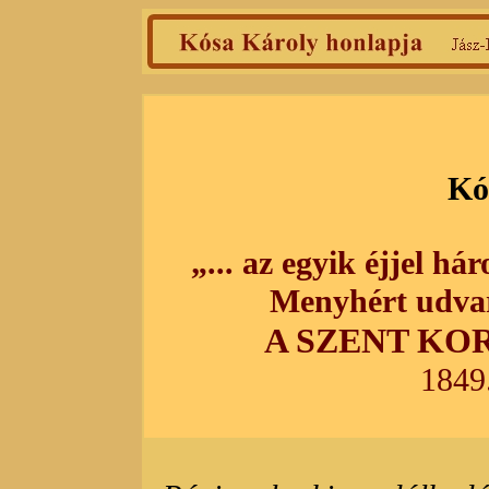
Kó
„... az egyik éjjel h
Menyhért udvar
A SZENT K
1849.