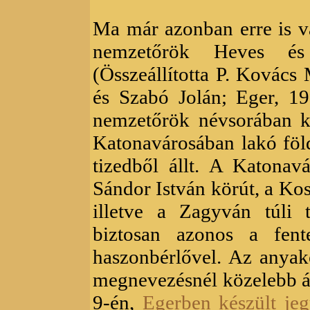
Ma már azonban erre is 
nemzetőrök Heves és
(Összeállította P. Kovác
és Szabó Jolán; Eger, 1
nemzetőrök névsorában 
Katonavárosában lakó föld
tizedből állt. A Katona
Sándor István körút, a Kos
illetve a Zagyván túli 
biztosan azonos a fent
haszonbérlővel. Az anya
megnevezésnél közelebb ál
9-én,
Egerben készült je