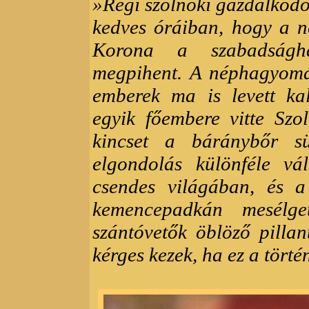
»Régi szolnoki gazdálkodó
kedves óráiban, hogy a n
Korona a szabadságh
megpihent. A néphagyomán
emberek ma is levett ka
egyik főembere vitte Szo
kincset a báránybőr sü
elgondolás különféle v
csendes világában, és a
kemencepadkán mesélg
szántóvetők öblöző pilla
kérges kezek, ha ez a törté