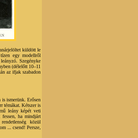
árjelöltet küldött le
tízen egy modellről
a leányzó. Szegényke
nyben (délelőtt 10–11
án az ifjak szabadon
n is ismerünk. Erősen
rr témákat. Kétszer is
mű leány képét veti
 fessen, ha mindjárt
rendetlenség közül
om ... csend! Persze,