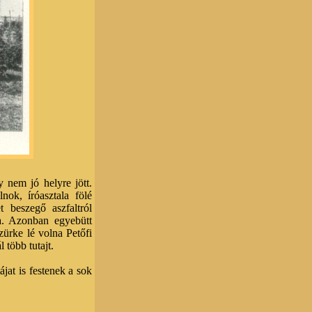
 nem jó helyre jött.
nok, íróasztala fölé
 beszegő aszfaltról
ba. Azonban egyebütt
zürke lé volna Petőfi
 több tutajt.
ájat is festenek a sok