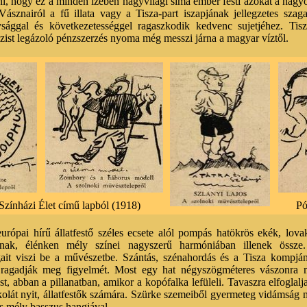
ni, hogy ez a minden ízében nagyvilági sima ember festi azokat a nag
 Vásznairól a fű illata vagy a Tisza-part iszapjának jellegzetes szag
ággal és következetességgel ragaszkodik kedvenc sujetjéhez. Tisza
ist legázoló pénzszerzés nyoma még messzi járna a magyar víztől.
Színházi Élet című lapból (1918)
Pó
rópai hírű állatfestő széles ecsete alól pompás hatökrös ekék, lova
tnak, élénken mély színei nagyszerű harmóniában illenek össze
ait viszi be a művészetbe. Szántás, szénahordás és a Tisza kompjá
k ragadják meg figyelmét. Most egy hat négyszögméteres vászonra 
t, abban a pillanatban, amikor a kopófalka lefüleli. Tavaszra elfoglalj
olát nyit, állatfestők számára. Szürke szemeiből gyermeteg vidámság 
és mély basszus hangjával.