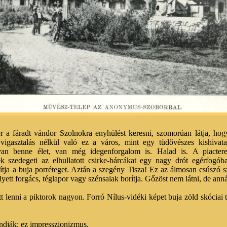
r a fáradt vándor Szolnokra enyhülést keresni, szomorúan látja, hogy
vigasztalás nélkül való ez a város, mint egy tüdővészes kishivatal
an benne élet, van még idegenforgalom is. Halad is. A piacteret
k szedegeti az elhullatott csirke-bárcákat egy nagy drót egérfogó
ítja a buja porréteget. Aztán a szegény Tisza! Ez az álmosan csúszó s
elyett forgács, téglapor vagy szénsalak borítja. Gőzöst nem látni, de annál
t lenni a piktorok nagyon. Forró Nílus-vidéki képet buja zöld skóciai t
ndják: ez impresszionizmus.