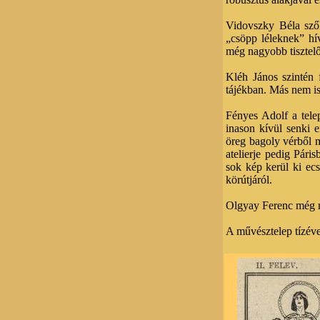
Vidovszky Béla szők
„csöpp léleknek” hív
még nagyobb tisztel
Kléh János szintén 
tájékban. Más nem is
Fényes Adolf a tele
inason kívül senki 
öreg bagoly vérből m
atelierje pedig Pár
sok kép kerül ki ecs
körútjáról.
Olgyay Ferenc még nin
A művésztelep tízéves