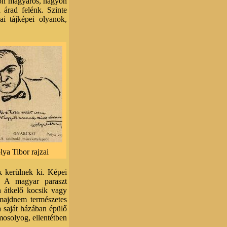
yon magyaros, nagyon
a árad felénk. Szinte
i tájképei olyanok,
lya Tibor rajzai
k kerülnek ki. Képei
. A magyar paraszt
n átkelő kocsik vagy
majdnem természetes
a saját házában épülő
mosolyog, ellentétben