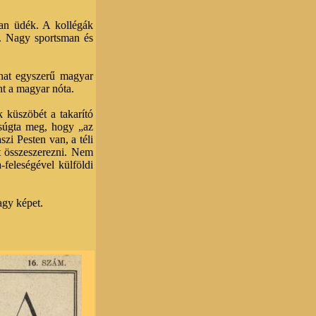
san üdék. A kollégák
ét. Nagy sportsman és
that egyszerű magyar
nt a magyar nóta.
 küszöbét a takarító
 súgta meg, hogy „az
zi Pesten van, a téli
t összeszerezni. Nem
-feleségével külföldi
agy képet.