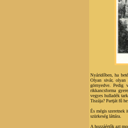
Nyáridőben, ha beté
Olyan sivár, olyan 
görnyedve. Pedig v
rikkancsforma gyere
vegyes hulladék tark
Tiszája? Partját fű h
És mégis szeretnek it
szürkeség láttára.
A hozzáértők azt mo