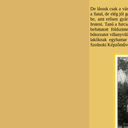
De lássuk csak a vár
a fiatal, de elég jó
be, ami erősen gyár
festeni. Tanú a furcs
befuttatott földszi
bútorzatot villanyvi
lakóknak egyhamar n
Szolnoki Képzőművész