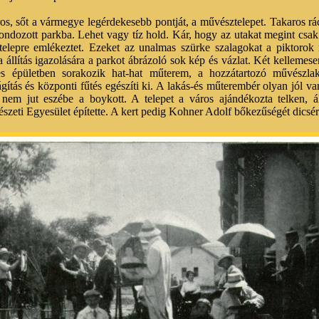
os, sőt a vármegye legérdekesebb pontját, a művésztelepet. Takaros r
l gondozott parkba. Lehet vagy tíz hold. Kár, hogy az utakat megint csak
telepre emlékeztet. Ezeket az unalmas szürke szalagokat a piktorok r
a állítás igazolására a parkot ábrázoló sok kép és vázlat. Két kellemes
ntes épületben sorakozik hat-hat műterem, a hozzátartozó művészla
lágítás és központi fűtés egészíti ki. A lakás-és műterembér olyan jól 
em jut eszébe a boykott. A telepet a város ajándékozta telken, á
eti Egyesület építette. A kert pedig Kohner Adolf bőkezűségét dicsér