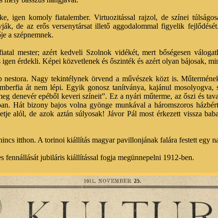
e, igen komoly fiatalember. Virtuozitással rajzol, de színei túlságo
ják, de az erős versenytársat illető aggodalommal figyelik fejlődés
ője a szépnemnek.
fiatal mester; azért kedveli Szolnok vidékét, mert bőségesen váloga
 igen érdekli. Képei közvetlenek és őszinték és azért olyan bájosak, mi
p nestora. Nagy tekintélynek örvend a művészek közt is. Műtermének
emberfia át nem lépi. Egyik gonosz tanítványa, kajánul mosolyogva,
eg denevér epéből keveri színeit”. Ez a nyári műterme, az őszi és tavas
isban. Hát bizony bajos volna gyönge munkával a háromszoros házbér
etje alól, de azok aztán súlyosak! Jávor Pál most érkezett vissza baba
cs itthon. A torinoi kiállítás magyar pavillonjának falára festett egy n
 fennállását jubiláris kiállítással fogja megünnepelni 1912-ben.