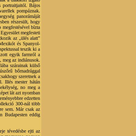
ortraitjaitól. Bájos
kvarellek pompáznak.
hegység panorámáját
ésben részesült, hogy
 megfestésével bízta
Egyesület megfesteti
kozik az „ülés alatt”
-Mexikót és Spanyol-
pektussal teszik ki a
izott egyik farmról a
t, meg az indiánusok.
lába szárainak külső
zúszőrű bőrnadrággal
 csakhogy szeretnek a
. Illés mester hátán
csekélység, no meg a
képet lát azt nyomban
 keményebbre edzetten
llekció 300-nál több
tre sem. Már csak az
an Budapesten eddig
je tévedésbe ejti az