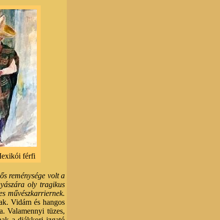
exikói férfi
rős reménysége volt a
yászára oly tragikus
ékes művészkarriernek.
nak. Vidám és hangos
ja. Valamennyi tüzes,
ak a diákkori izgató