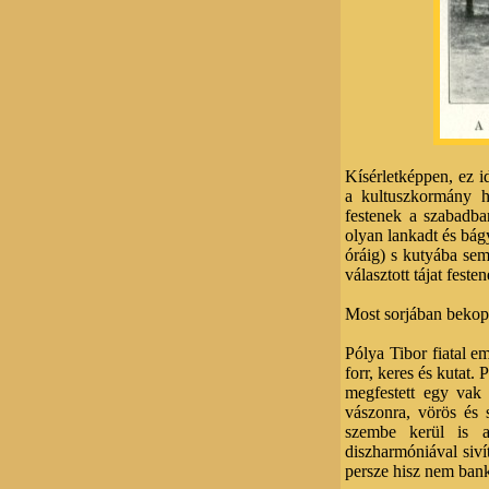
Kísérletképpen, ez i
a kultuszkormány h
festenek a szabadba
olyan lankadt és bág
óráig) s kutyába se
választott tájat fest
Most sorjában bekop
Pólya Tibor fiatal e
forr, keres és kutat.
megfestett egy vak
vászonra, vörös és 
szembe kerül is a
diszharmóniával siví
persze hisz nem ba