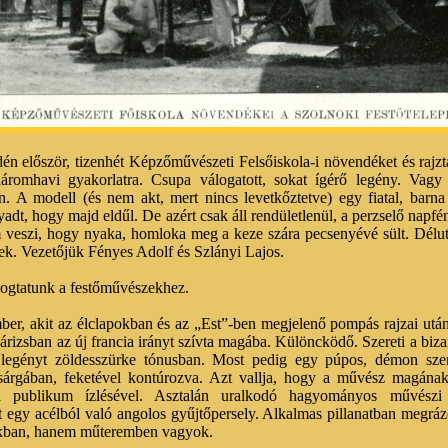
dén először, tizenhét Képzőművészeti Felsőiskola-i növendéket és rajztan
áromhavi gyakorlatra. Csupa válogatott, sokat ígérő legény. Vagy 
n. A modell (és nem akt, mert nincs levetkőztetve) egy fiatal, barn
yadt, hogy majd eldűl. De azért csak áll rendületlenül, a perzselő napfé
m veszi, hogy nyaka, homloka meg a keze szára pecsenyévé sült. Délut
enek. Vezetőjük Fényes Adolf és Szlányi Lajos.
ogtatunk a festőművészekhez.
mber, akit az élclapokban és az „Est”-ben megjelenő pompás rajzai utá
 Párizsban az új francia irányt szívta magába. Különcködő. Szereti a biza
 legényt zöldesszürke tónusban. Most pedig egy púpos, démon sze
sárgában, feketével kontúrozva. Azt vallja, hogy a művész magának
 publikum ízlésével. Asztalán uralkodó hagyományos művészi 
t egy acélból való angolos gyűjtőpersely. Alkalmas pillanatban megráz
nkban, hanem műteremben vagyok.