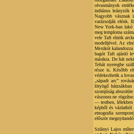
olvasmányok emlékei
indiánus leányzók k
Nagyobb vásznak is
varázsolják elénk. I
New York-ban lakó b
meg temploma számár
vele Taft elnök arck
modelljével. Az eln
Mexikót kalandozza b
bagót Taft ajánló le
másikra. De hát neki
Tehát nyeregbe szál
része is. Később el
védekezhetik a lovas
„sápadt arc” rovásá
lötyögő hátzsákban 
szomjúság abszolúte 
vászonra ne rögzítse
— testben, lélekben
képből és vázlatból
etnografia szempon
először megnyitandó 
Szlányi Lajos műter