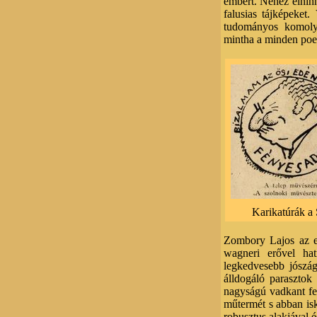
embert. Nehéz elhin
falusias tájképeket.
tudományos komolys
mintha a minden poez
Karikatúrák a 
Zombory Lajos az eu
wagneri erővel ha
legkedvesebb jószág
álldogáló paraszto
nagyságú vadkant fes
műtermét s abban isk
robusztus alakjával 