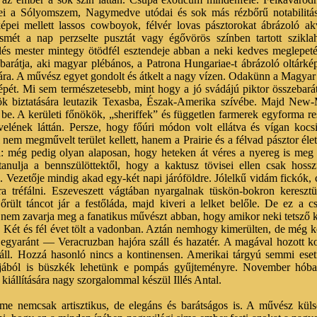
 a Sólyomszem, Nagymedve utódai és sok más rézbőrű notabilitás p
épei mellett lassos cowboyok, félvér lovas pásztorokat ábrázoló a
mét a nap perzselte pusztát vagy égővörös színben tartott szikla
llés mester mintegy ötödfél esztendeje abban a neki kedves meglepet
arátja, aki magyar plébános, a Patrona Hungariae-t ábrázoló oltárkép
a. A művész egyet gondolt és átkelt a nagy vízen. Odakünn a Magyar 
épét. Mi sem természetesebb, mint hogy a jó svádájú piktor összebarát
ök biztatására leutazik Texasba, Észak-Amerika szívébe. Majd New
e. A kerületi főnökök, „sheriffek” és független farmerek egyforma res
velének láttán. Persze, hogy főúri módon volt ellátva és vígan kocs
 nem megművelt terület kellett, hanem a Prairie és a félvad pásztor éle
l: még pedig olyan alaposan, hogy heteken át véres a nyereg is meg 
tanulja a bennszülöttektől, hogy a kaktusz tövisei ellen csak hoss
. Vezetője mindig akad egy-két napi járóföldre. Jólelkű vidám fickók,
ra tréfálni. Eszeveszett vágtában nyargalnak tüskön-bokron keresztül
őrült táncot jár a festőláda, majd kiveri a lelket belőle. De ez a 
nem zavarja meg a fanatikus művészt abban, hogy amikor neki tetsző 
. Két és fél évet tölt a vadonban. Aztán nemhogy kimerülten, de még
 egyaránt — Veracruzban hajóra száll és hazatér. A magával hozott ko
 áll. Hozzá hasonló nincs a kontinensen. Amerikai tárgyú semmi ese
tjából is büszkék lehetünk e pompás gyűjteményre. November hób
kiállítására nagy szorgalommal készül Illés Antal.
me nemcsak artisztikus, de elegáns és barátságos is. A művész külse