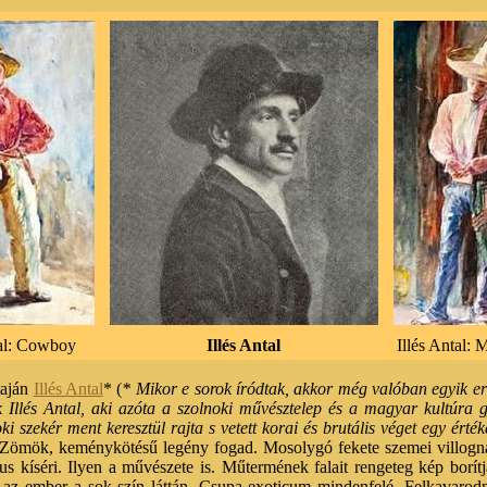
tal: Cowboy
Illés Antal
Illés Antal: M
taján
Illés Antal
* (
* Mikor e sorok íródtak, akkor még valóban egyik e
Illés Antal, aki azóta a szolnoki művésztelep és a magyar kultúra g
ki szekér ment keresztül rajta s vetett korai és brutális véget egy ért
. Zömök, keménykötésű legény fogad. Mosolygó fekete szemei villog
us kíséri. Ilyen a művészete is. Műtermének falait rengeteg kép borít
az ember a sok szín láttán. Csupa exoticum mindenfelé. Felkavarodn