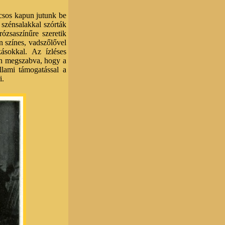
ácsos kapun jutunk be
 szénsalakkal szórták
ózsaszínűre szeretik
en színes, vadszőlővel
kásokkal. Az ízléses
van megszabva, hogy a
llami támogatással a
i.