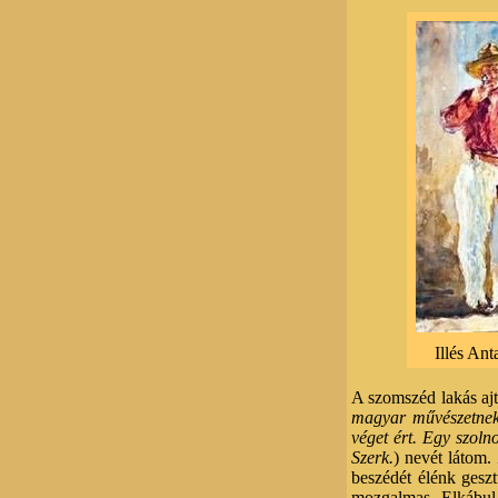
Illés An
A szomszéd lakás aj
magyar művészetnek 
véget ért. Egy szolno
Szerk.
) nevét látom
beszédét élénk geszt
mozgalmas. Elkábul 