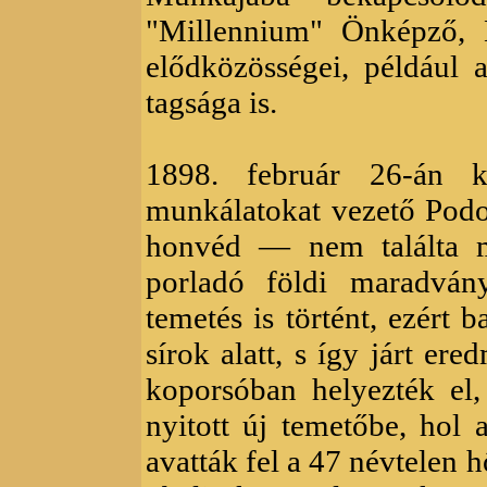
"Millennium" Önképző, D
elődközösségei, például 
tagsága is.
1898. február 26-án k
munkálatokat vezető Podo
honvéd — nem találta m
porladó földi maradván
temetés is történt, ezért 
sírok alatt, s így járt er
koporsóban helyezték el, 
nyitott új temetőbe, hol 
avatták fel a 47 névtelen hő