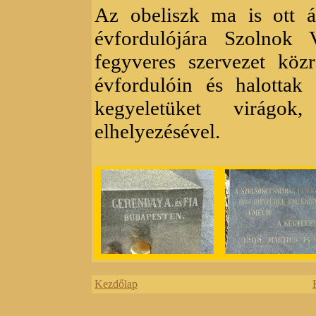
Az obeliszk ma is ott ál
évfordulójára Szolnok V
fegyveres szervezet köz
évfordulóin és halottak
kegyeletüket virágo
elhelyezésével.
Kezdőlap