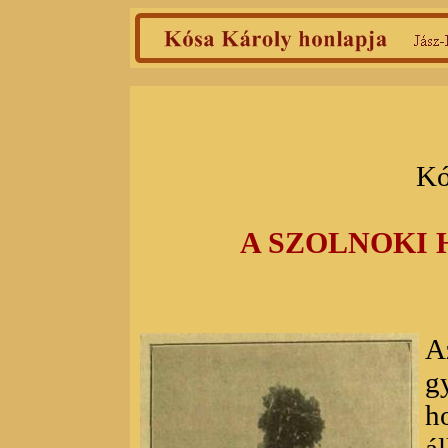
Kó
A SZOLNOKI
A
g
h