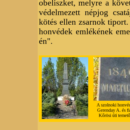
obeliszket, melyre a köve
védelmezett népjog csatá
kötés ellen zsarnok tiport
honvédek emlékének emelt
én".
A szolnoki honvé
Gerenday A. és fi
Kőrösi úti temető