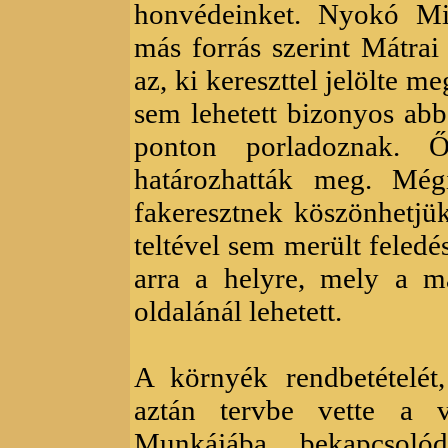
honvédeinket. Nyokó M
más forrás szerint Mátrai 
az, ki kereszttel jelölte 
sem lehetett bizonyos ab
ponton porladoznak. Ő
határozhatták meg. Mégis
fakeresztnek köszönhetjük
teltével sem merült feledé
arra a helyre, mely a m
oldalánál lehetett.
A környék rendbetételét,
aztán tervbe vette a vá
Munkájába bekapcsoló