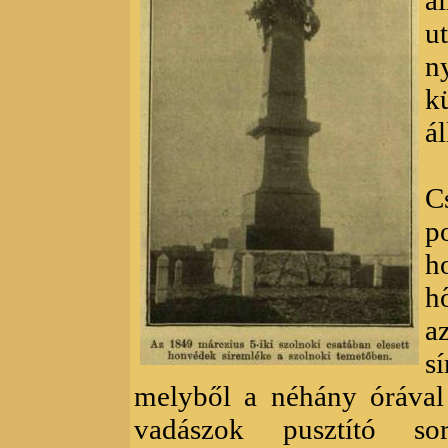
á
u
n
k
ál
C
p
h
h
a
s
melyből a néhány órával 
vadászok pusztító so