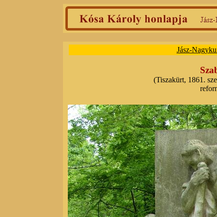
Jász-Nagyku
Sza
(Tiszakürt, 1861. sze
refor