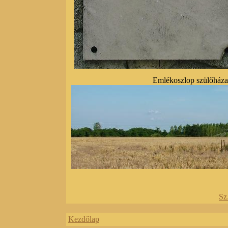
Emlékoszlop szülőháza
Sz
Kezdőlap