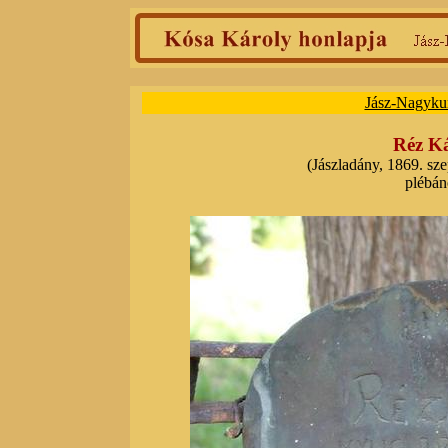
Jász-Nagyku
Réz Ká
(Jászladány, 1869. sze
plébán