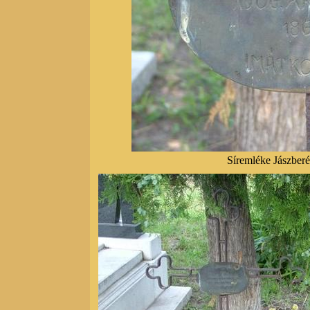
Síremléke Jászberé